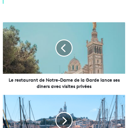
L
e
r
e
s
t
a
u
r
a
Le restaurant de Notre-Dame de la Garde lance ses
n
diners avec visites privées
t
d
U
e
n
N
e
o
s
t
c
r
a