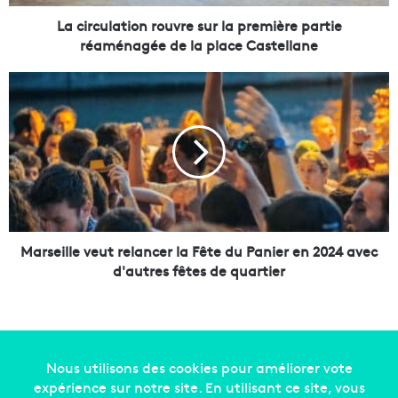
a
t
La circulation rouvre sur la première partie
i
réaménagée de la place Castellane
o
n
M
r
a
o
r
u
s
v
e
r
i
e
l
s
l
u
e
r
v
Marseille veut relancer la Fête du Panier en 2024 avec
l
e
d'autres fêtes de quartier
a
u
p
t
r
r
e
e
m
l
i
a
Copyright © 2014-2022
Made in Marseille
. Tous droits
è
n