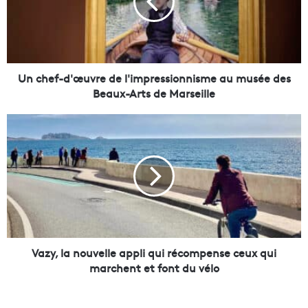
e
f
-
d
'
œ
Un chef-d'œuvre de l'impressionnisme au musée des
u
Beaux-Arts de Marseille
v
r
V
e
a
d
z
e
y
l
,
'
l
i
a
m
n
p
o
r
u
Vazy, la nouvelle appli qui récompense ceux qui
e
v
marchent et font du vélo
s
e
s
l
i