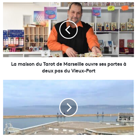
L
a
m
a
i
s
o
n
d
u
La maison du Tarot de Marseille ouvre ses portes à
T
deux pas du Vieux-Port
a
r
E
o
x
t
p
d
o
e
s
M
,
a
v
r
i
s
s