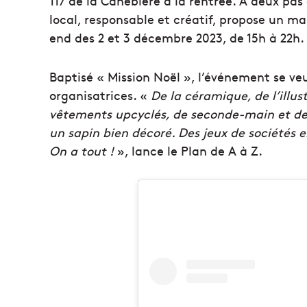
117 de la Canebière à la rentrée. À deux pa
local, responsable et créatif, propose un m
end des 2 et 3 décembre 2023, de 15h à 22h.
Baptisé « Mission Noël », l’événement se ve
organisatrices. «
De la céramique, de l’illus
vêtements upcyclés, de seconde-main et des
un sapin bien décoré. Des jeux de sociétés 
On a tout !
», lance le Plan de A à Z.