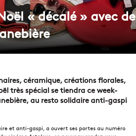
oël « décalé » avec des
Canebière
aires, céramique, créations florales,
 très spécial se tiendra ce week-
nebière, au resto solidaire anti-gaspi
naire et anti-gaspi, a ouvert ses portes au numéro