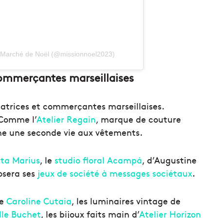
r Marché de Noël (@missionnoel2023)
 commerçantes marseillaises
atrices et commerçantes marseillaises.
 Comme l’
Atelier Regain
, marque de couture
nne une seconde vie aux vêtements.
ta Marius
, le
studio floral Acampá
, d’Augustine
osera ses
jeux de société à messages sociétaux
.
ée
Caroline Cutaia
, les luminaires vintage de
le Buchet
, les bijoux faits main d’
Atelier Horizon