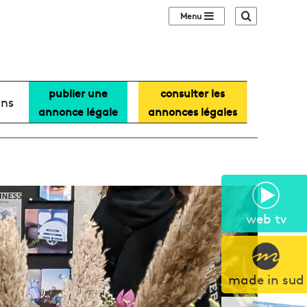
Sidebar (barre lat
Recherche
publier une
consulter les
ans
annonce légale
annonces légales
web tv
made in sud