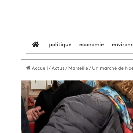
élément de menu
politique
économie
environ
Accueil
/
Actus
/
Marseille
/
Un marché de Noël 