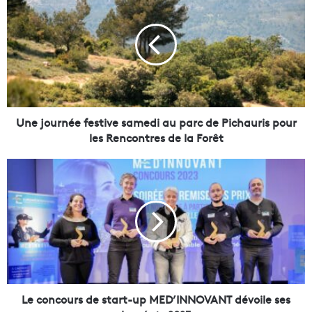
n
e
j
o
u
r
n
é
e
Une journée festive samedi au parc de Pichauris pour
f
les Rencontres de la Forêt
e
s
L
t
e
i
c
v
o
e
n
s
c
a
o
m
u
e
r
d
s
Le concours de start-up MED’INNOVANT dévoile ses
i