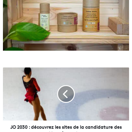
J
O
2
0
3
0
:
d
é
c
JO 2030 : découvrez les sites de la candidature des