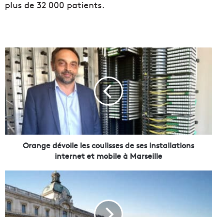
plus de 32 000 patients.
O
r
a
n
g
e
d
é
v
o
Orange dévoile les coulisses de ses installations
i
internet et mobile à Marseille
l
e
L
l
e
e
p
s
r
c
o