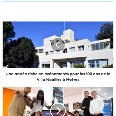
U
n
e
a
n
n
é
e
r
i
Une année riche en événements pour les 100 ans de la
c
Villa Noailles à Hyères
h
e
L
e
e
n
M
é
o
v
n