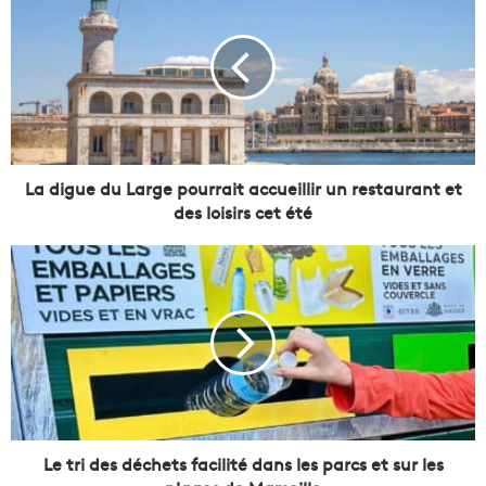
a
d
i
g
u
e
d
u
L
La digue du Large pourrait accueillir un restaurant et
a
des loisirs cet été
r
g
L
e
e
p
t
o
r
u
i
r
d
r
e
a
s
i
d
t
é
Le tri des déchets facilité dans les parcs et sur les
a
c