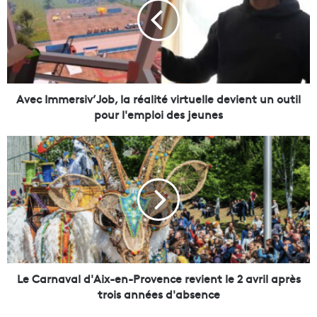
c
I
m
m
e
r
s
Avec Immersiv’Job, la réalité virtuelle devient un outil
i
pour l'emploi des jeunes
v
’
L
J
e
o
C
b
a
,
r
l
n
a
a
r
v
é
a
a
l
Le Carnaval d'Aix-en-Provence revient le 2 avril après
l
d
trois années d'absence
i
'