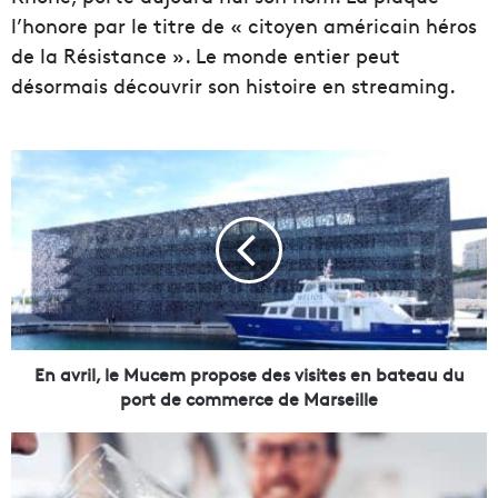
l’honore par le titre de « citoyen américain héros
de la Résistance ». Le monde entier peut
désormais découvrir son histoire en streaming.
E
n
a
v
r
i
l
,
l
e
En avril, le Mucem propose des visites en bateau du
M
port de commerce de Marseille
u
c
L
e
e
m
c