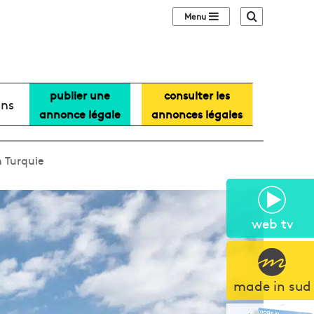
Sidebar (barre lat
Recherche
publier une
consulter les
ans
annonce légale
annonces légales
n Turquie
web tv
made in sud