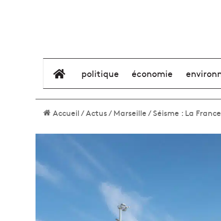
élément de menu
politique
économie
environ
Accueil
/
Actus
/
Marseille
/
Séisme : La France