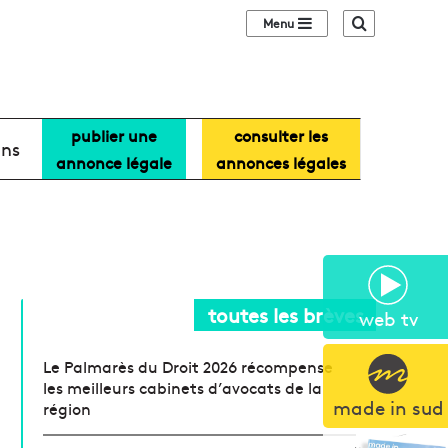
Sidebar (barre lat
Recherche
publier une
consulter les
ans
annonce légale
annonces légales
toutes les brèves
web tv
Le Palmarès du Droit 2026 récompense
les meilleurs cabinets d’avocats de la
made in sud
région