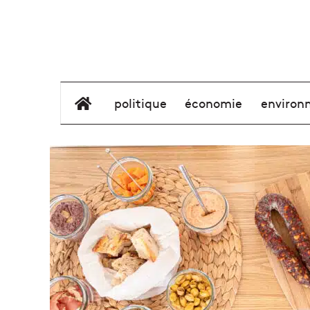
élément de menu
politique
économie
environ