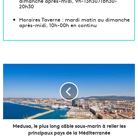
dimanche après-midi, 9h-13h30 /16h30-
20h30
Horaires Taverne : mardi matin au dimanche
après-midi, 10h-00h en continu
M
e
d
u
s
a
,
l
e
p
Medusa, le plus long câble sous-marin à relier les
l
principaux pays de la Méditerranée