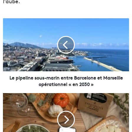
l’aube.
L
e
p
i
p
e
l
i
n
e
Le pipeline sous-marin entre Barcelone et Marseille
s
opérationnel « en 2030 »
o
u
S
s
a
-
n
m
t
a
a
r
f