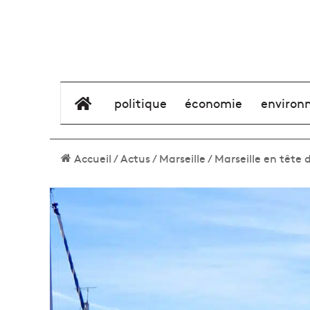
élément de menu
politique
économie
environ
Accueil
/
Actus
/
Marseille
/
Marseille en tête 