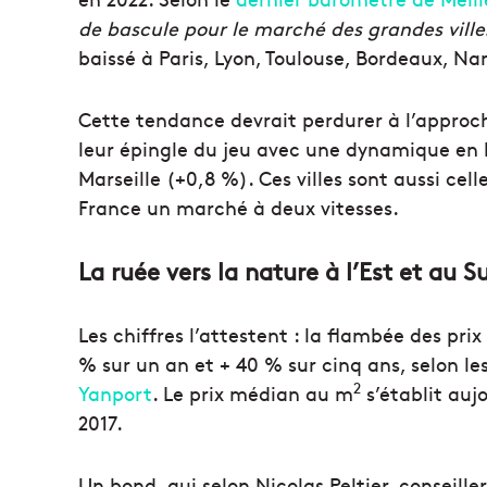
de bascule pour le marché des grandes ville
baissé à Paris, Lyon, Toulouse, Bordeaux, N
Cette tendance devrait perdurer à l’approche
leur épingle du jeu avec une dynamique en ha
Marseille (+0,8 %). Ces villes sont aussi cell
France un marché à deux vitesses.
La ruée vers la nature à l’Est et au S
Les chiffres l’attestent : la flambée des prix
% sur un an et + 40 % sur cinq ans, selon le
2
Yanport
. Le prix médian au m
s’établit auj
2017.
Un bond, qui selon Nicolas Peltier, conseill