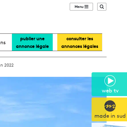
Sidebar (barre lat
Recherche
publier une
consulter les
ans
annonce légale
annonces légales
en 2022
web tv
made in sud