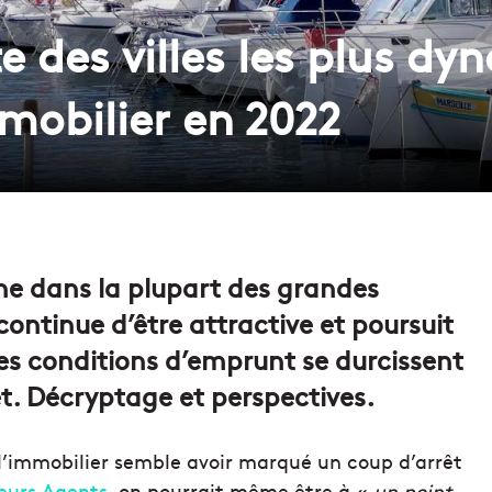
te des villes les plus dy
mobilier en 2022
gne dans la plupart des grandes
continue d’être attractive et poursuit
es conditions d’emprunt se durcissent
t. Décryptage et perspectives.
l’immobilier semble avoir marqué un coup d’arrêt
leurs Agents
, on pourrait même être à «
un point