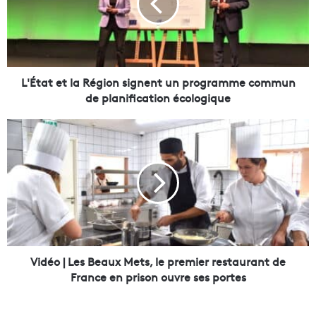
a
t
e
t
l
a
L'État et la Région signent un programme commun
R
de planification écologique
é
g
V
i
i
o
d
n
é
s
o
i
|
g
L
n
e
e
s
n
B
Vidéo | Les Beaux Mets, le premier restaurant de
t
e
France en prison ouvre ses portes
u
a
n
u