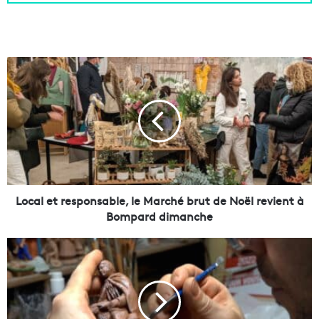
L
o
c
a
l
e
t
r
e
s
Local et responsable, le Marché brut de Noël revient à
p
Bompard dimanche
o
n
V
s
i
a
d
b
é
l
o
e