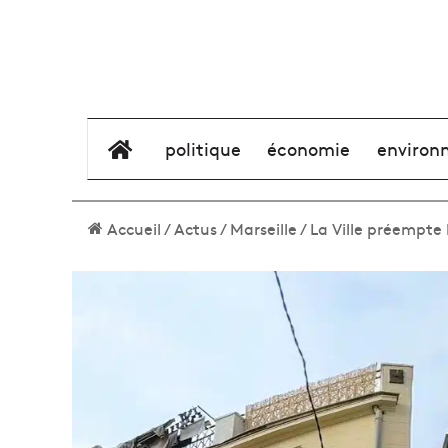
élément de menu
politique
économie
environ
Accueil
/
Actus
/
Marseille
/
La Ville préempte