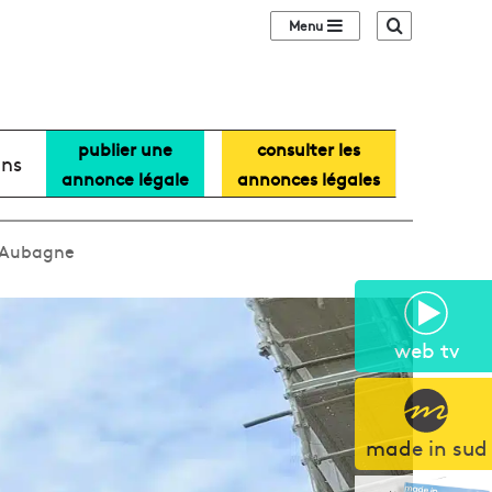
Sidebar (barre lat
Recherche
publier une
consulter les
ans
annonce légale
annonces légales
d’Aubagne
web tv
made in sud