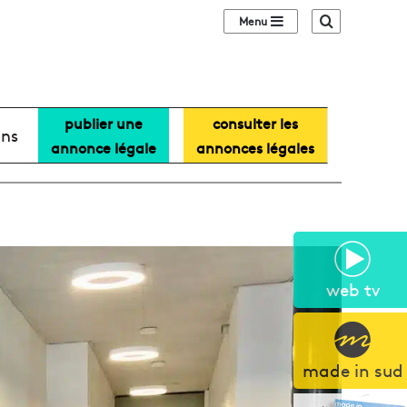
Sidebar (barre lat
Recherche
publier une
consulter les
ans
annonce légale
annonces légales
web tv
made in sud