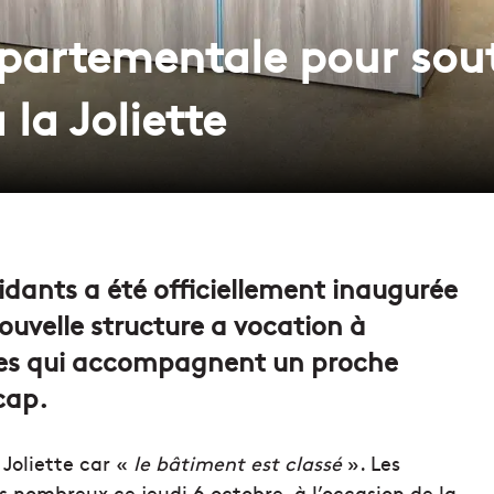
artementale pour sout
 la Joliette
dants a été officiellement inaugurée
nouvelle structure a vocation à
nes qui accompagnent un proche
cap.
a Joliette car «
le bâtiment est classé
». Les
 nombreux ce jeudi 6 octobre, à l’occasion de la