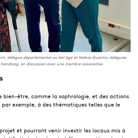
in, délégué départemental au bel âge et Valérie Guarino, déléguée
 handicap, en discussion avec une membre associative.
s
de bien-être, comme la sophrologie, et des actions
, par exemple, à des thématiques telles que le
projet et pourront venir investir les locaux mis à