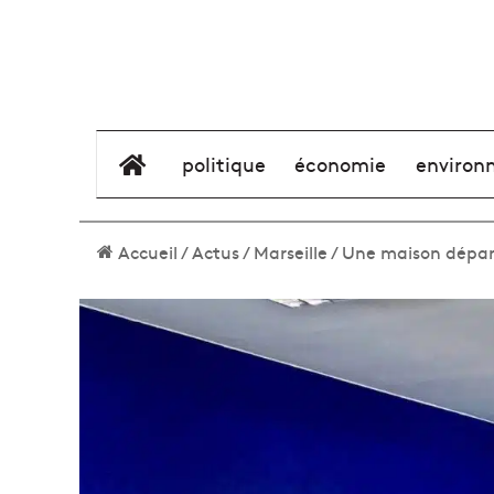
élément de menu
politique
économie
environ
Accueil
/
Actus
/
Marseille
/
Une maison départ