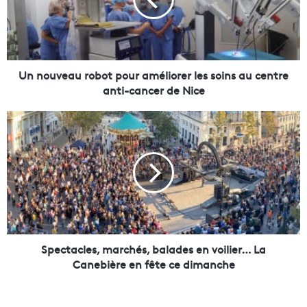
u
v
e
a
u
r
Un nouveau robot pour améliorer les soins au centre
o
anti-cancer de Nice
b
o
S
t
p
p
e
o
c
u
t
r
a
a
c
m
l
é
e
l
s
Spectacles, marchés, balades en voilier… La
i
,
Canebière en fête ce dimanche
o
m
r
a
e
r