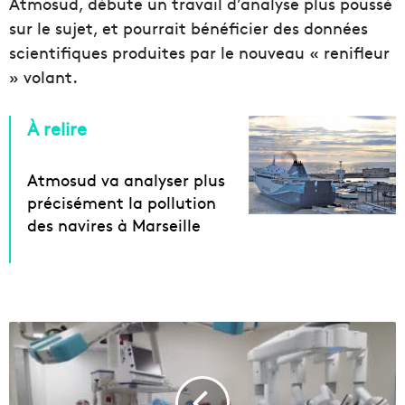
Atmosud, débute un travail d’analyse plus poussé
sur le sujet, et pourrait bénéficier des données
scientifiques produites par le nouveau « renifleur
» volant.
À relire
Atmosud va analyser plus
précisément la pollution
des navires à Marseille
U
n
n
o