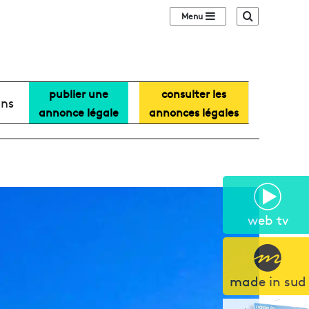
Sidebar (barre lat
Recherche
publier une
consulter les
ans
annonce légale
annonces légales
web tv
made in sud