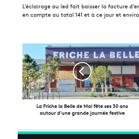
L’éclairage au led fait baisser la facture 
en compte au total 141 et à ce jour et envir
L
a
F
r
i
c
h
e
l
a
La Friche la Belle de Mai fête ses 30 ans
B
autour d'une grande journée festive
e
l
l
e