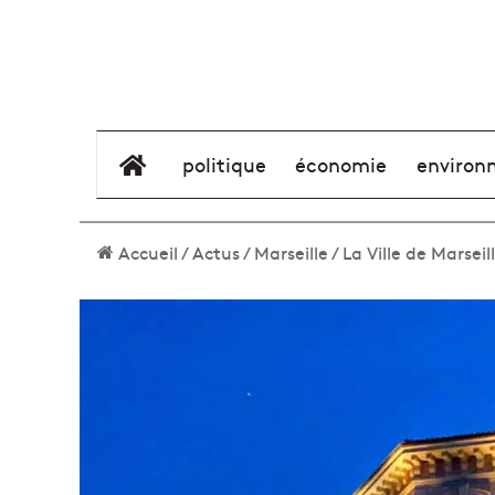
élément de menu
politique
économie
environ
Accueil
/
Actus
/
Marseille
/
La Ville de Marsei