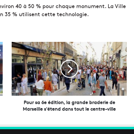
d’environ 40 à 50 % pour chaque monument. La Ville
on 35 % utilisent cette technologie.
P
o
u
r
s
a
6
e
é
d
Pour sa 6e édition, la grande braderie de
i
Marseille s'étend dans tout le centre-ville
t
i
o
n