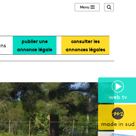
Sidebar (barre lat
Recherche
publier une
consulter les
ans
annonce légale
annonces légales
web tv
made in sud