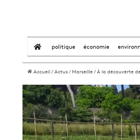
élément de menu
politique
économie
environ
Accueil
/
Actus
/
Marseille
/
À la découverte d