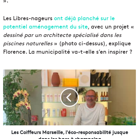
».
Les Libres-nageurs
ont déjà planché sur le
potentiel aménagement du site
, avec un projet «
dessiné par un architecte spécialisé dans les
piscines naturelles
» (photo ci-dessus), explique
Florence. La municipalité va-t-elle s’en inspirer ?
L
e
s
C
o
i
f
f
e
u
Les Coiffeurs Marseille, l'éco-responsabilité jusque
r
dans les bacs à shampoing