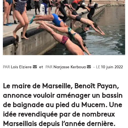
Loïs Elziere
Envoyer
et
Narjasse Kerboua
Envoyer
10 juin 2022
un
un
courriel
courriel
Le maire de Marseille, Benoît Payan,
annonce vouloir aménager un bassin
de baignade au pied du Mucem. Une
idée revendiquée par de nombreux
Marseillais depuis l’année dernière.