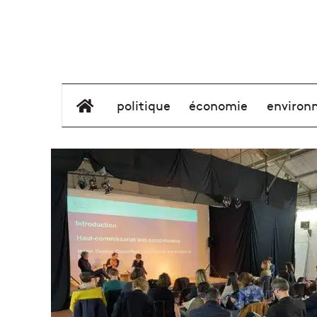
élément de menu
politique
économie
environ