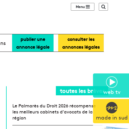
Sidebar (barre lat
Recherche
publier une
consulter les
ans
annonce légale
annonces légales
toutes les brèves
web tv
Le Palmarès du Droit 2026 récompense
les meilleurs cabinets d’avocats de la
made in sud
région