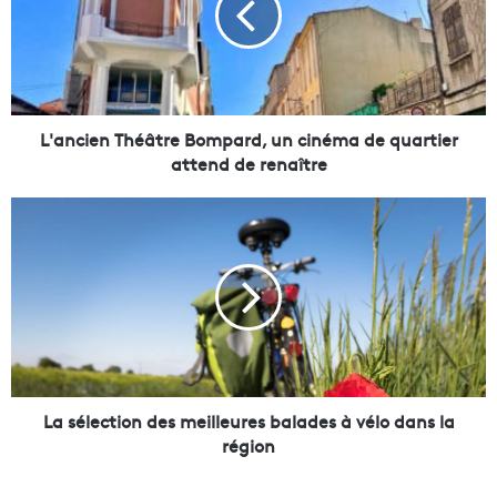
c
i
e
n
T
h
L'ancien Théâtre Bompard, un cinéma de quartier
é
attend de renaître
â
t
L
r
a
e
s
B
é
o
l
m
e
p
c
a
t
r
i
d
o
La sélection des meilleures balades à vélo dans la
,
n
région
u
d
n
e