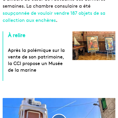
semaines. La chambre consulaire a été
soupçonnée de vouloir vendre 187 objets de sa
collection aux enchères
.
À relire
Après la polémique sur la
vente de son patrimoine,
la CCI propose un Musée
de la marine
L
'
a
n