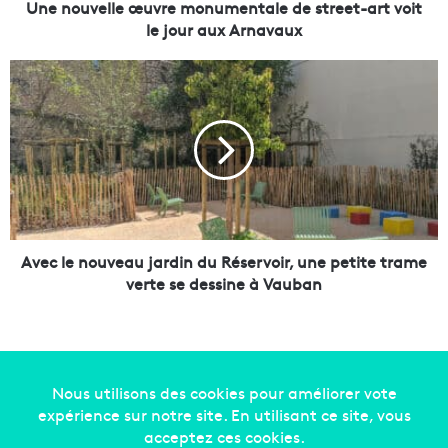
l
Une nouvelle œuvre monumentale de street-art voit
e
le jour aux Arnavaux
œ
u
A
v
v
r
e
e
c
m
l
o
e
n
n
u
o
m
u
e
v
Avec le nouveau jardin du Réservoir, une petite trame
n
e
verte se dessine à Vauban
t
a
a
u
l
j
e
a
d
r
e
d
Copyright © 2014-2022
Made in Marseille
. Tous droits
s
i
réservés -
mentions légales
-
nous contacter
-
qui
t