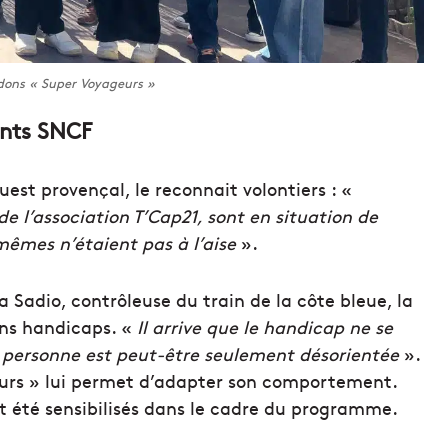
dons « Super Voyageurs »
ents SNCF
uest provençal, le reconnait volontiers : «
e l’association T’Cap21, sont en situation de
-mêmes n’étaient pas à l’aise
».
a Sadio, contrôleuse du train de la côte bleue, la
ains handicaps. «
Il arrive que le handicap ne se
la personne est peut-être seulement désorientée
».
eurs » lui permet d’adapter son comportement.
t été sensibilisés dans le cadre du programme.