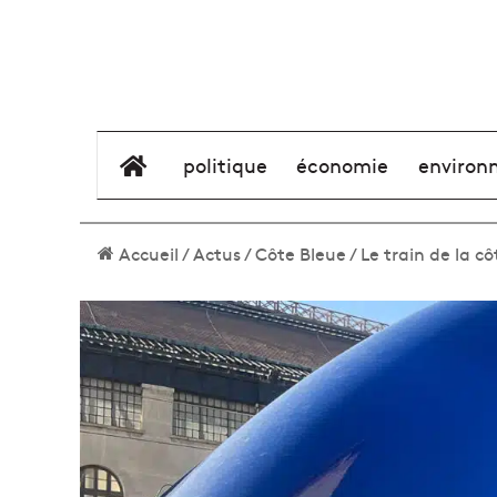
élément de menu
politique
économie
environ
Accueil
/
Actus
/
Côte Bleue
/
Le train de la c