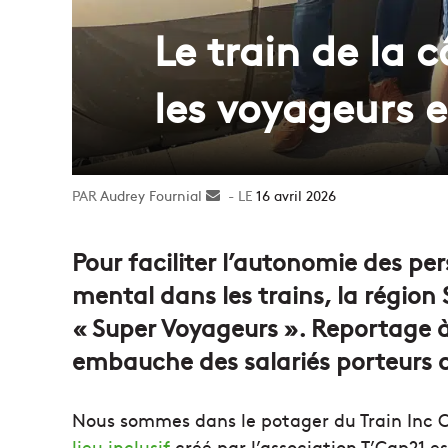
Le train de la 
les voyageurs 
Audrey Fournial
Envoyer
16 avril 2026
un
courriel
Pour faciliter l’autonomie des p
mental dans les trains, la régio
« Super Voyageurs ». Reportage à 
embauche des salariés porteurs 
Nous sommes dans le potager du Train Inc Ca
lieu inclusif
créé par l’association T’Cap21