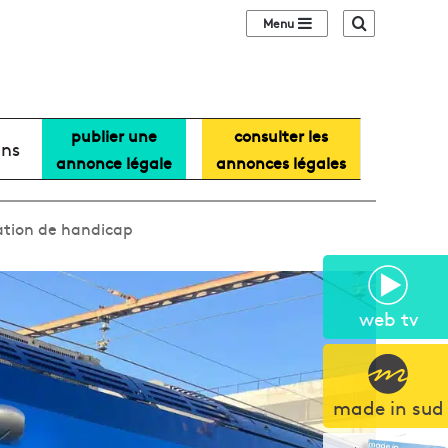
Sidebar (barre lat
Recherche
publier une
consulter les
ans
annonce légale
annonces légales
uation de handicap
web tv
made in sud