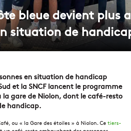
côte bleue devient plus 
en situation de handica
ersonnes en situation de handicap
n Sud et la SNCF lancent le programme
la gare de Niolon, dont le café-resto
de handicap.
fé, ou « la Gare des étoiles » à Niolon. Ce
tiers-
 est un café-resto embauchant des personnes