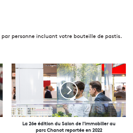
€ par personne incluant votre bouteille de pastis.
L
a
2
6
e
é
d
i
t
i
La 26e édition du Salon de l'immobilier au
o
parc Chanot reportée en 2022