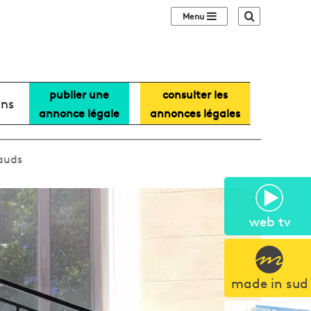
Sidebar (barre lat
Recherche
publier une
consulter les
ans
annonce légale
annonces légales
sauds
web tv
made in sud