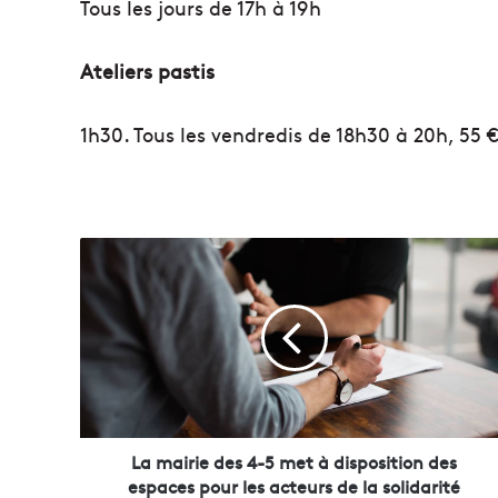
Tous les jours de 17h à 19h
Ateliers pastis
1h30. Tous les vendredis de 18h30 à 20h, 55 
L
a
m
a
i
r
i
e
d
e
La mairie des 4-5 met à disposition des
s
espaces pour les acteurs de la solidarité