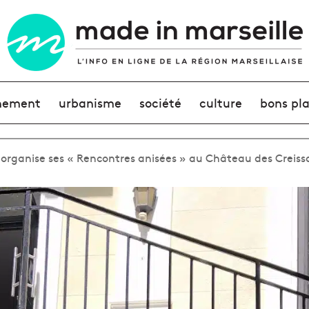
nement
urbanisme
société
culture
bons pl
 organise ses « Rencontres anisées » au Château des Creis