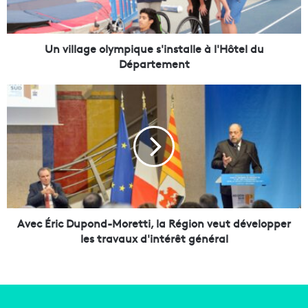
a
g
e
o
Un village olympique s'installe à l'Hôtel du
l
Département
y
m
A
p
v
i
e
q
c
u
É
e
r
s
i
'
c
i
D
n
u
Avec Éric Dupond-Moretti, la Région veut développer
s
p
les travaux d'intérêt général
t
o
a
n
l
d
l
-
e
M