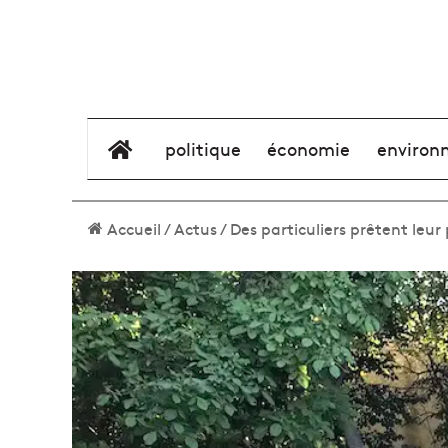
élément de menu
politique
économie
environ
Accueil
/
Actus
/
Des particuliers prêtent leu