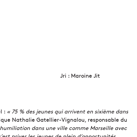
Jri : Maroine Jit
l :
« 75 % des jeunes qui arrivent en sixième dans
ique Nathalie Gatellier-Vignalou, responsable du
e humiliation dans une ville comme Marseille avec
est priver les jeunes de plein d’opportunités