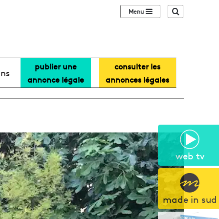
Sidebar (barre lat
Recherche
publier une
consulter les
ans
annonce légale
annonces légales
web tv
made in sud