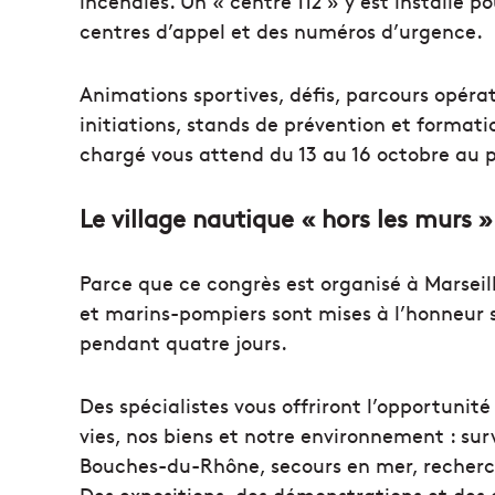
incendies. Un « centre 112 » y est installé
centres d’appel et des numéros d’urgence.
Animations sportives, défis, parcours opéra
initiations, stands de prévention et format
chargé vous attend du 13 au 16 octobre au 
Le village nautique « hors les murs »
Parce que ce congrès est organisé à Marseil
et marins-pompiers sont mises à l’honneur 
pendant quatre jours.
Des spécialistes vous offriront l’opportunit
vies, nos biens et notre environnement : su
Bouches-du-Rhône, secours en mer, recher
Des expositions, des démonstrations et des