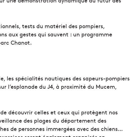
 pour une démonstration dynamique du futur des
tionnels, tests du matériel des pompiers,
ions aux gestes qui sauvent : un programme
parc Chanot.
le, les spécialités nautiques des sapeurs-pompiers
sur l’esplanade du J4, à proximité du Mucem,
é de découvrir celles et ceux qui protègent nos
rveillance des plages du département des
ches de personnes immergées avec des chiens…
 exercices seront également organisés en