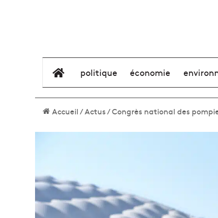
élément de menu
politique
économie
environ
Accueil
/
Actus
/
Congrès national des pompier