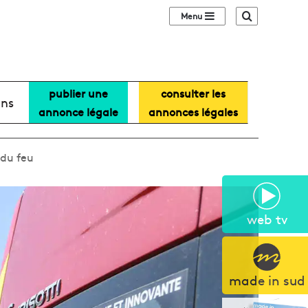
Sidebar (barre lat
Recherche
publier une
consulter les
ans
annonce légale
annonces légales
 du feu
web tv
made in sud