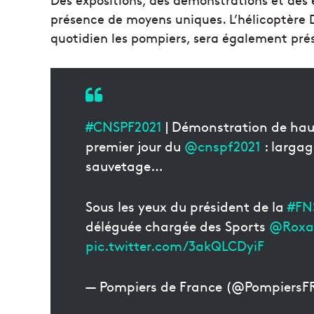
présence de moyens uniques. L’hélicoptère 
quotidien les pompiers, sera également prés
#CNSPF2021
| Démonstration de haute
premier jour du
@cnspf2021
: largag
sauvetage…
Sous les yeux du président de la
#FN
déléguée chargée des Sports
@Roxa
pic.twitter.com/3akQLCDyiF
— Pompiers de France (@PompiersF