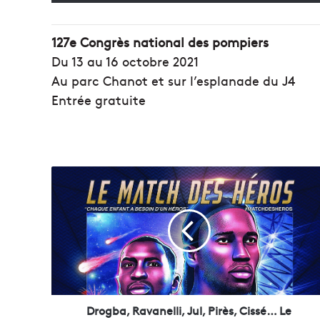
127e Congrès national des pompiers
Du 13 au 16 octobre 2021
Au parc Chanot et sur l’esplanade du J4
Entrée gratuite
D
r
o
g
b
a
,
R
a
v
Drogba, Ravanelli, Jul, Pirès, Cissé… Le