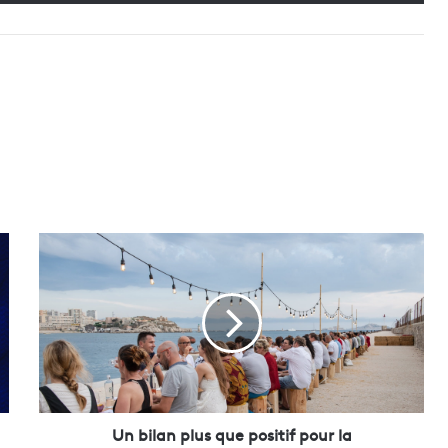
U
n
b
i
l
a
n
p
l
u
Un bilan plus que positif pour la