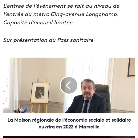
L’entrée de l’événement se fait au niveau de
l’entrée du métro Cinq-avenue Longchamp.
Capacité d’accueil limitée
Sur présentation du Pass sanitaire
L
a
M
a
i
s
o
n
r
é
La Maison régionale de l'économie sociale et solidaire
g
ouvrira en 2022 à Marseille
i