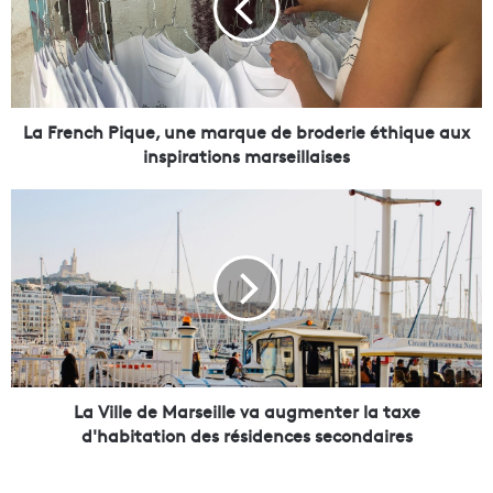
e
n
c
h
P
i
La French Pique, une marque de broderie éthique aux
q
inspirations marseillaises
u
e
L
,
a
u
V
n
i
e
l
m
l
a
e
r
d
q
e
u
M
La Ville de Marseille va augmenter la taxe
e
a
d'habitation des résidences secondaires
d
r
e
s