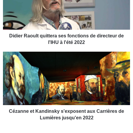
e
r
R
a
o
u
Didier Raoult quittera ses fonctions de directeur de
l
l'IHU à l'été 2022
t
q
C
u
é
i
z
t
a
t
n
e
n
r
e
a
e
s
t
e
K
Cézanne et Kandinsky s'exposent aux Carrières de
s
a
Lumières jusqu'en 2022
f
n
o
d