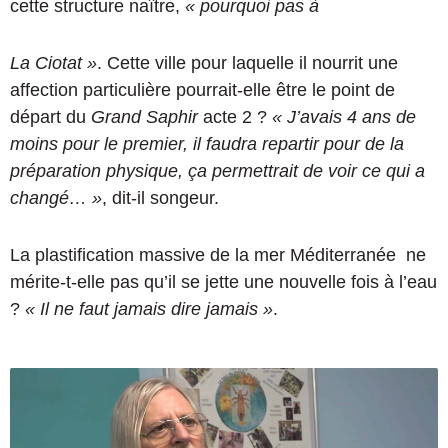
cette structure naître,
« pourquoi pas à
La Ciotat »
. Cette ville pour laquelle il nourrit une
affection particulière pourrait-elle être le point de
départ du
Grand Saphir
acte 2 ?
« J’avais 4 ans de
moins pour le premier, il faudra repartir pour de la
préparation physique, ça permettrait de voir ce qui a
changé… »
, dit-il songeur.
La plastification massive de la mer Méditerranée
ne
mérite-t-elle pas qu’il se jette une nouvelle fois à l’eau
?
« Il ne faut jamais dire jamais »
.
D
i
d
i