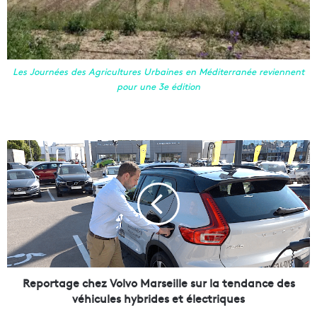
Les Journées des Agricultures Urbaines en Méditerranée reviennent
pour une 3e édition
R
e
p
o
r
t
a
g
e
c
Reportage chez Volvo Marseille sur la tendance des
h
véhicules hybrides et électriques
e