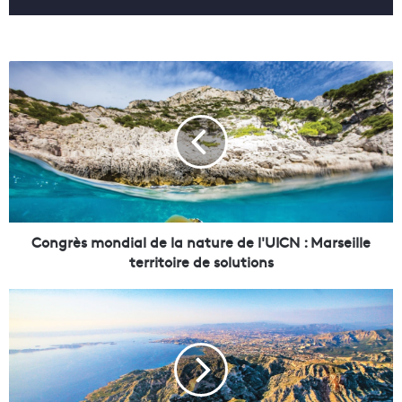
C
o
n
g
r
è
s
m
o
n
Congrès mondial de la nature de l'UICN : Marseille
d
territoire de solutions
i
a
L
l
a
d
v
e
i
l
l
a
l