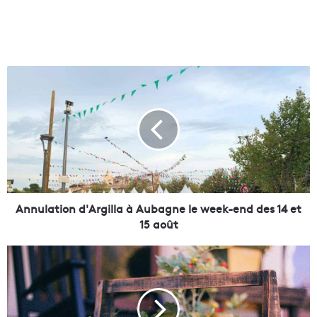
A
n
n
u
l
a
t
i
o
n
Annulation d'Argilla à Aubagne le week-end des 14 et
d
15 août
'
A
U
r
n
g
e
i
c
l
e