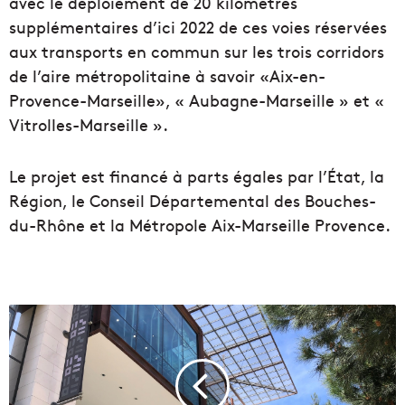
avec le déploiement de 20 kilomètres
supplémentaires d’ici 2022 de ces voies réservées
aux transports en commun sur les trois corridors
de l’aire métropolitaine à savoir «Aix-en-
Provence-Marseille», « Aubagne-Marseille » et «
Vitrolles-Marseille ».
Le projet est financé à parts égales par l’État, la
Région, le Conseil Départemental des Bouches-
du-Rhône et la Métropole Aix-Marseille Provence.
T
e
r
r
a