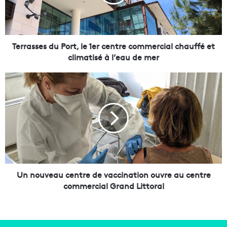
s
s
e
s
d
Terrasses du Port, le 1er centre commercial chauffé et
u
climatisé à l’eau de mer
P
o
U
r
n
t
n
,
o
l
u
e
v
1
e
e
a
r
u
c
c
Un nouveau centre de vaccination ouvre au centre
e
e
commercial Grand Littoral
n
n
t
t
r
r
e
e