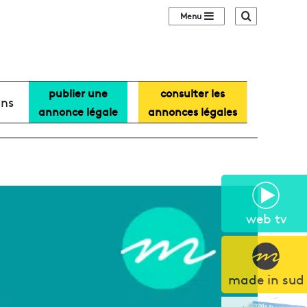
Sidebar (barre lat
Recherche
publier une
consulter les
ans
annonce légale
annonces légales
web tv
made in sud