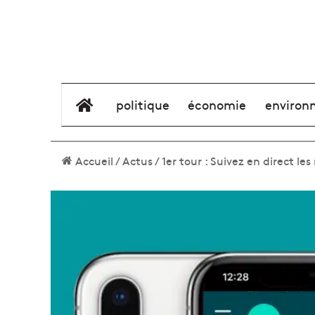
élément de menu
politique
économie
environ
Accueil
/
Actus
/
1er tour : Suivez en direct l