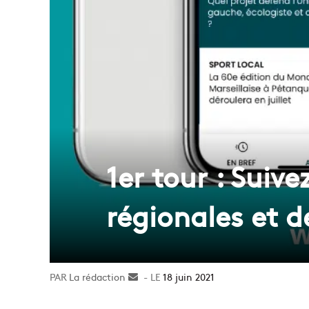
1er tour : Suive
régionales et 
La rédaction
Envoyer
18 juin 2021
un
courriel