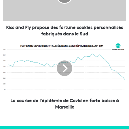
n
d
F
l
y
Kiss and Fly propose des fortune cookies personnalisés
p
fabriqués dans le Sud
r
o
L
p
a
o
c
s
o
e
u
d
r
e
b
s
e
f
d
o
e
La courbe de l'épidémie de Covid en forte baisse à
r
l
Marseille
t
'
u
é
n
p