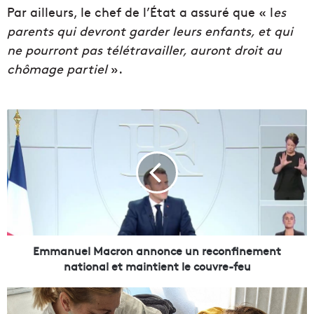
Par ailleurs, le chef de l’État a assuré que « l
es
parents qui devront garder leurs enfants, et qui
ne pourront pas télétravailler, auront droit au
chômage partiel
».
E
m
m
a
n
u
e
l
M
a
Emmanuel Macron annonce un reconfinement
c
national et maintient le couvre-feu
r
o
F
n
a