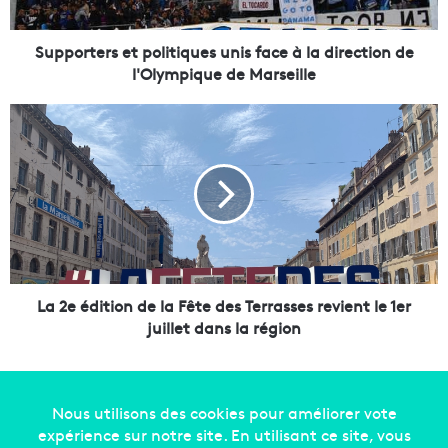
e
r
s
Supporters et politiques unis face à la direction de
e
l'Olympique de Marseille
t
p
L
o
a
l
2
i
e
t
é
i
d
q
i
u
t
e
i
s
o
La 2e édition de la Fête des Terrasses revient le 1er
u
n
juillet dans la région
n
d
i
e
s
l
f
a
a
F