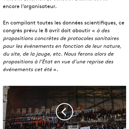
encore l’organisateur.
En compilant toutes les données scientifiques, ce
congrès prévu le 8 avril doit aboutir «
à des
propositions concrètes de protocoles sanitaires
pour les événements en fonction de leur nature,
du site, de la jauge, etc. Nous ferons alors de
propositions à l’État en vue d’une reprise des
événements cet été
».
S
u
p
p
o
r
t