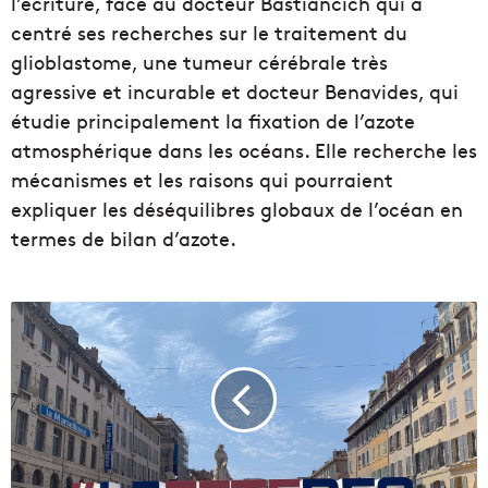
l’écriture, face au docteur Bastiancich qui a
centré ses recherches sur le traitement du
glioblastome, une tumeur cérébrale très
agressive et incurable et docteur Benavides, qui
étudie principalement la fixation de l’azote
atmosphérique dans les océans. Elle recherche les
mécanismes et les raisons qui pourraient
expliquer les déséquilibres globaux de l’océan en
termes de bilan d’azote.
L
a
2
e
é
d
i
t