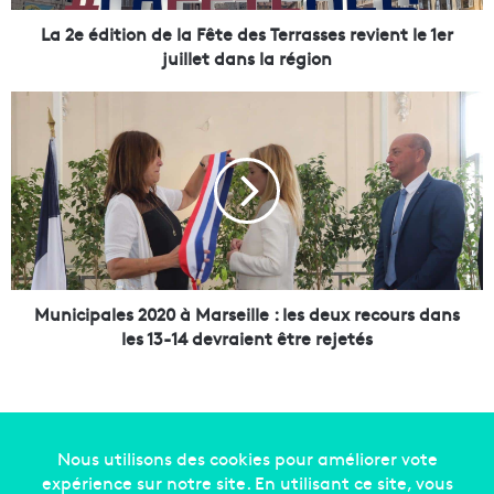
i
o
La 2e édition de la Fête des Terrasses revient le 1er
n
juillet dans la région
d
e
M
l
u
a
n
F
i
ê
c
t
i
e
p
d
a
e
l
s
e
Municipales 2020 à Marseille : les deux recours dans
T
s
les 13-14 devraient être rejetés
e
2
r
0
r
2
a
0
s
à
s
M
Copyright © 2014-2022
Made in Marseille
. Tous droits