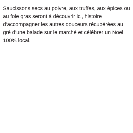
Calissons d’Aix-en-Provence ©MJ
©MJ