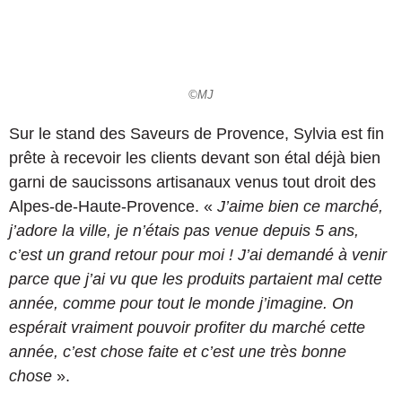
100% local.
©MJ