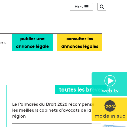
Sidebar (barre lat
Recherche
publier une
consulter les
ans
annonce légale
annonces légales
toutes les brèves
web tv
Le Palmarès du Droit 2026 récompense
les meilleurs cabinets d’avocats de la
made in sud
région