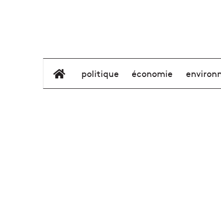
élément de menu
politique
économie
environ