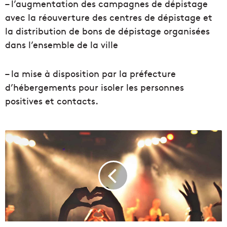
– l’augmentation des campagnes de dépistage
avec la réouverture des centres de dépistage et
la distribution de bons de dépistage organisées
dans l’ensemble de la ville
– la mise à disposition par la préfecture
d’hébergements pour isoler les personnes
positives et contacts.
W
o
o
d
k
i
d
,
T