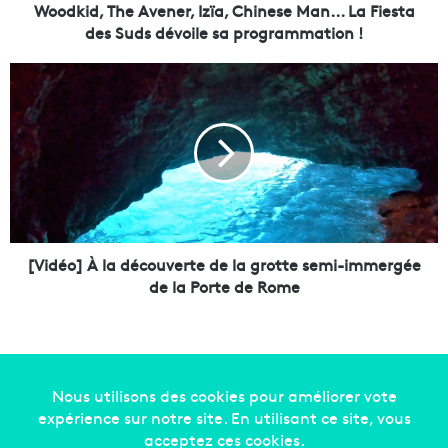
h
Woodkid, The Avener, Izïa, Chinese Man... La Fiesta
e
des Suds dévoile sa programmation !
A
v
[
e
V
n
i
e
d
r
é
,
o
I
]
z
À
ï
l
a
a
[Vidéo] À la découverte de la grotte semi-immergée
,
d
de la Porte de Rome
C
é
h
c
i
o
n
u
e
v
s
e
Copyright © 2014-2022
Made in Marseille
. Tous droits
e
r
réservés -
mentions légales
-
nous contacter
-
qui