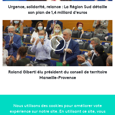
s
o
Urgence, solidarité, relance : La Région Sud détaille
l
son plan de 1,4 milliard d'euros
i
d
R
a
o
r
l
i
a
t
n
é
d
,
G
r
i
e
b
l
e
Roland Giberti élu président du conseil de territoire
a
r
Marseille-Provence
n
t
c
i
e
é
:
l
L
u
a
p
Copyright © 2014-2022
Made in Marseille
. Tous droits
R
r