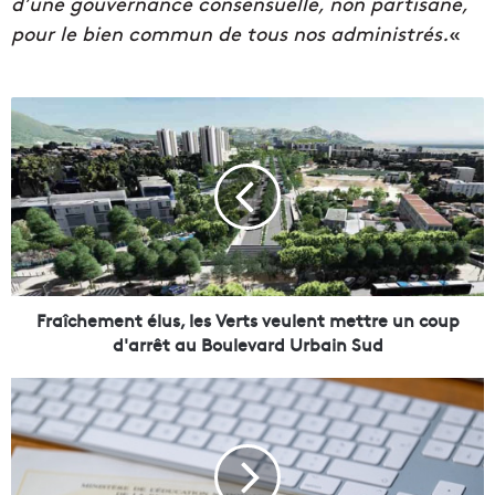
d’une gouvernance consensuelle, non partisane,
pour le bien commun de tous nos administrés.
«
F
r
a
î
c
h
e
m
e
n
Fraîchement élus, les Verts veulent mettre un coup
t
d'arrêt au Boulevard Urbain Sud
é
l
4
u
0
s
0
,
e
l
u